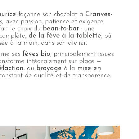
urice
façonne son chocolat à
Cranves-
s, avec passion, patience et exigence.
 fait le choix du
bean-to-bar
: une
 complète,
de la fève à la tablette
, où
ée à la main, dans son atelier.
même ses
fèves bio
, principalement issues
transforme intégralement sur place —
éfaction
, du
broyage
à la
mise en
 constant de qualité et de transparence.