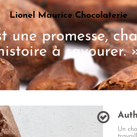
Lionel Maurice Chocolaterie
t une promesse, cha
histoire à savourer. 
Auth
Un cho
travail