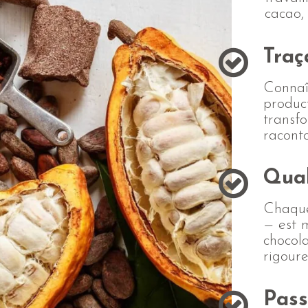
cacao, 
Traç
Connaî
product
transf
raconto
Qual
Chaque
— est 
chocola
rigoure
Pass