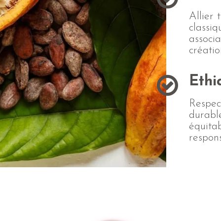
Allier 
classiq
associa
créatio
Ethi
Respect
durable
équitab
respon