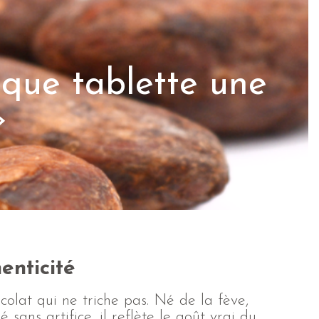
que tablette une
»
enticité
colat qui ne triche pas. Né de la fève,
lé sans artifice, il reflète le goût vrai du