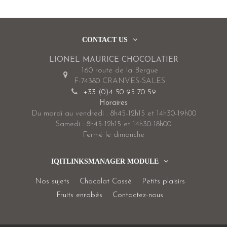
CONTACT US
LIONEL MAURICE CHOCOLATIER
160 route de la Bergue
F-74380 CRANVES-SALES
+33 (0)4 50 95 70 59
Horaires
Du mardi au vendredi : 8h45-12h15 et 14h30-19h00
Samedi : 8h45-12h15 et 14h30-18h00
Fermé le dimanche
IQITLINKSMANAGER MODULE
Nos sujets
Chocolat Cassé
Petits plaisirs
Fruits enrobés
Contactez-nous